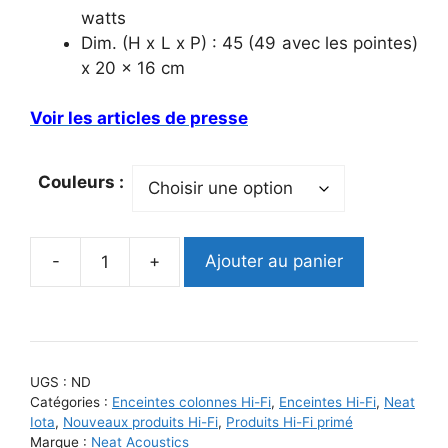
watts
Dim. (H x L x P) : 45 (49 avec les pointes)
x 20 x 16 cm
Voir les articles de presse
Couleurs :
-
+
Ajouter au panier
quantité
de
Neat
Iota
Alpha
UGS :
ND
II
Catégories :
Enceintes colonnes Hi-Fi
,
Enceintes Hi-Fi
,
Neat
Iota
,
Nouveaux produits Hi-Fi
,
Produits Hi-Fi primé
Marque :
Neat Acoustics