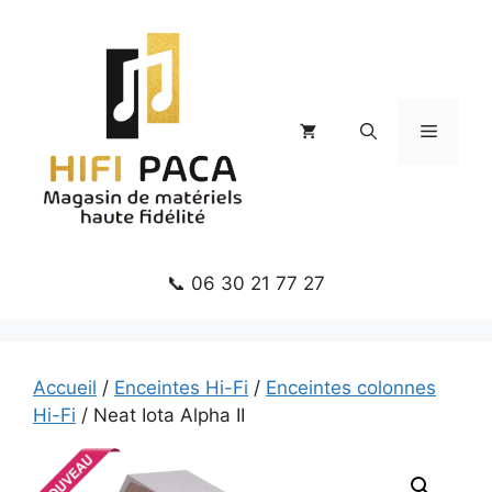
Aller
au
contenu
Menu
📞 06 30 21 77 27
Accueil
/
Enceintes Hi-Fi
/
Enceintes colonnes
Hi-Fi
/ Neat Iota Alpha II