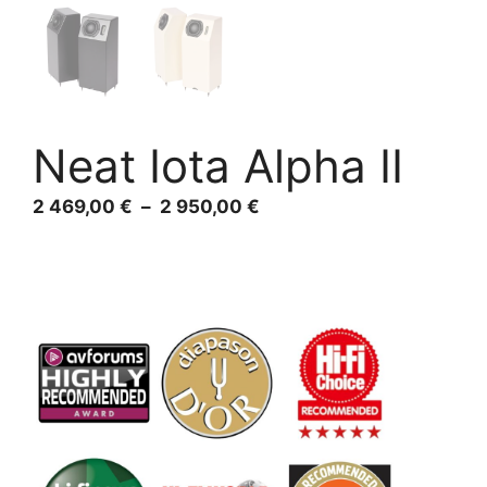
Neat Iota Alpha II
Plage
2 469,00
€
–
2 950,00
€
de
prix :
2
469,00 €
à
2
950,00 €