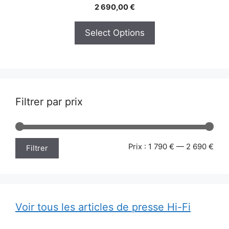
2 690,00
€
produit
Select Options
Filtrer par prix
Prix
Prix
Prix :
1 790 €
—
2 690 €
Filtrer
min
max
Voir tous les articles de presse Hi-Fi