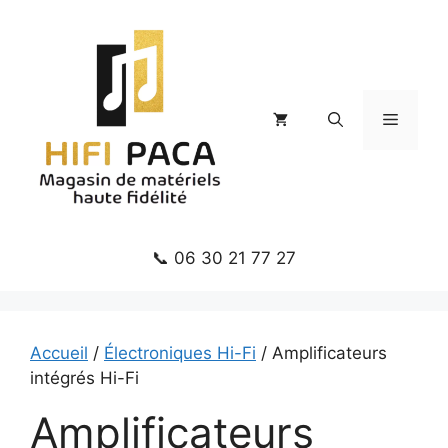
Aller
au
contenu
Menu
📞 06 30 21 77 27
Accueil
/
Électroniques Hi-Fi
/ Amplificateurs
intégrés Hi-Fi
Amplificateurs