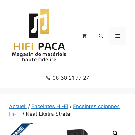
Aller
au
contenu
Menu
📞 06 30 21 77 27
Accueil
/
Enceintes Hi-Fi
/
Enceintes colonnes
Hi-Fi
/ Neat Ekstra Strata