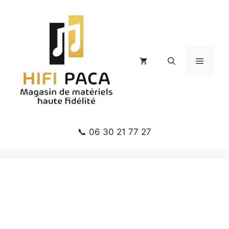
Aller
au
contenu
Menu
📞 06 30 21 77 27