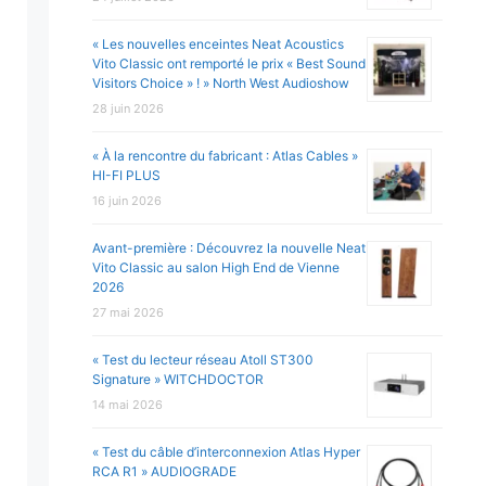
« Les nouvelles enceintes Neat Acoustics
Vito Classic ont remporté le prix « Best Sound
Visitors Choice » ! » North West Audioshow
28 juin 2026
« À la rencontre du fabricant : Atlas Cables »
HI-FI PLUS
16 juin 2026
Avant-première : Découvrez la nouvelle Neat
Vito Classic au salon High End de Vienne
2026
27 mai 2026
« Test du lecteur réseau Atoll ST300
Signature » WITCHDOCTOR
14 mai 2026
« Test du câble d’interconnexion Atlas Hyper
RCA R1 » AUDIOGRADE