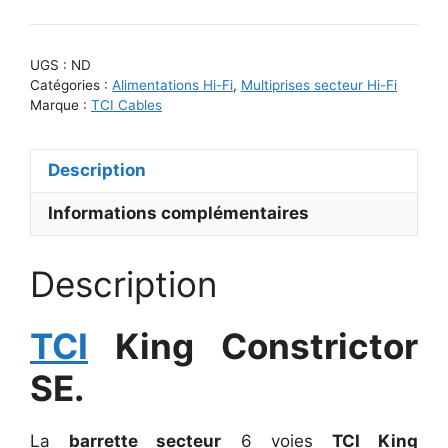
TCI
King
Constrictor
UGS :
ND
SE
Catégories :
Alimentations Hi-Fi
,
Multiprises secteur Hi-Fi
Marque :
TCI Cables
Description
Informations complémentaires
Description
TCI
King Constrictor
SE.
La
barrette secteur
6 voies
TCI King