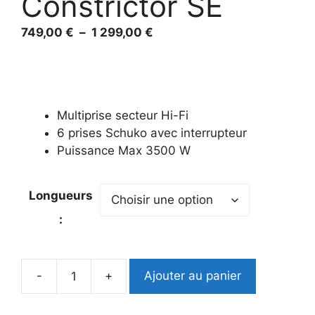
Constrictor SE
Plage
749,00
€
–
1 299,00
€
de
prix :
749,00 €
à
Multiprise secteur Hi-Fi
1
6 prises Schuko avec interrupteur
299,00 €
Puissance Max 3500 W
Longueurs
:
-
+
Ajouter au panier
quantité
de