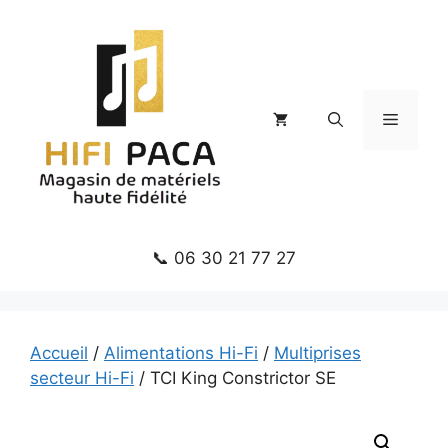
Aller
au
contenu
Menu
📞 06 30 21 77 27
Accueil
/
Alimentations Hi-Fi
/
Multiprises
secteur Hi-Fi
/ TCI King Constrictor SE