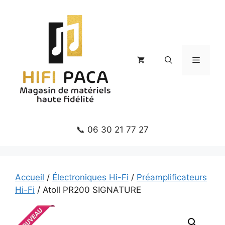
Aller
au
contenu
Menu
📞 06 30 21 77 27
Accueil
/
Électroniques Hi-Fi
/
Préamplificateurs
Hi-Fi
/ Atoll PR200 SIGNATURE