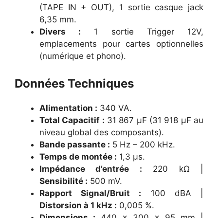
(TAPE IN + OUT), 1 sortie casque jack
6,35 mm.
Divers :
1 sortie Trigger 12V,
emplacements pour cartes optionnelles
(numérique et phono).
Données Techniques
Alimentation :
340 VA.
Total Capacitif :
31 867 µF (31 918 µF au
niveau global des composants).
Bande passante :
5 Hz – 200 kHz.
Temps de montée :
1,3 µs.
Impédance d’entrée :
220 kΩ |
Sensibilité :
500 mV.
Rapport Signal/Bruit :
100 dBA |
Distorsion à 1 kHz :
0,005 %.
Dimensions :
440 × 300 × 95 mm |