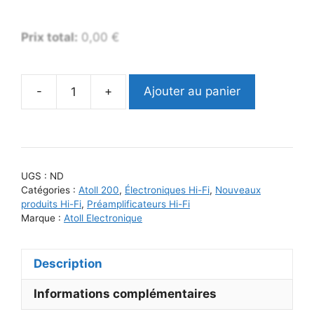
Prix ​​total:
0,00
€
-
+
Ajouter au panier
quantité
de
Atoll
PR200
SIGNATURE
UGS :
ND
Catégories :
Atoll 200
,
Électroniques Hi-Fi
,
Nouveaux
produits Hi-Fi
,
Préamplificateurs Hi-Fi
Marque :
Atoll Electronique
Description
Informations complémentaires