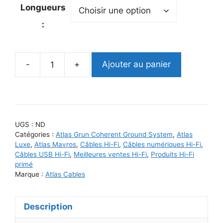
Longueurs
:
-
+
Ajouter au panier
quantité
de
Atlas
Mavros
USB
UGS :
ND
A
Catégories :
Atlas Grun Coherent Ground System
,
Atlas
-
Luxe
,
Atlas Mavros
,
Câbles Hi-Fi
,
Câbles numériques Hi-Fi
,
Câbles USB Hi-Fi
,
Meilleures ventes Hi-Fi
,
Produits Hi-Fi
B
primé
Grun
Marque :
Atlas Cables
Description