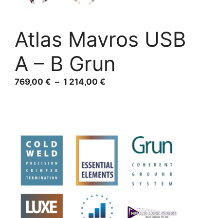
Atlas Mavros USB
A – B Grun
Plage
769,00
€
–
1 214,00
€
de
prix :
769,00 €
à
1
214,00 €