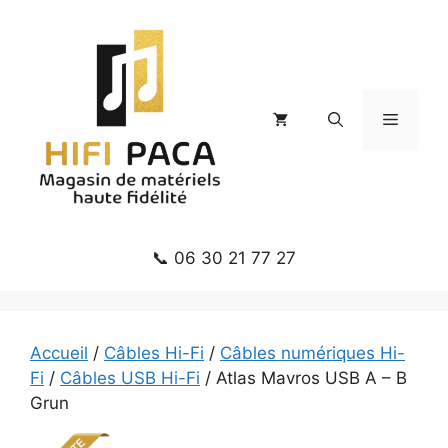
Aller
au
contenu
Menu
📞 06 30 21 77 27
Accueil
/
Câbles Hi-Fi
/
Câbles numériques Hi-
Fi
/
Câbles USB Hi-Fi
/ Atlas Mavros USB A – B
Grun