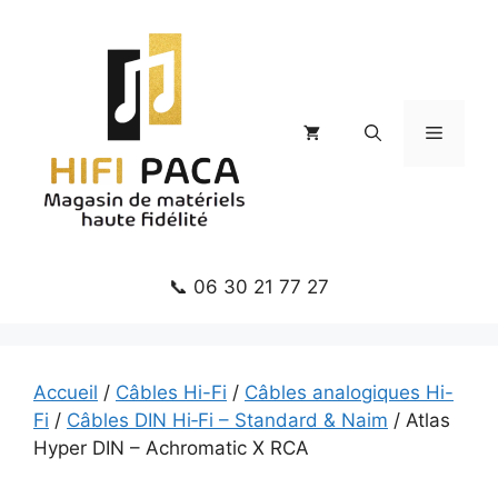
Aller
au
contenu
Menu
📞 06 30 21 77 27
Accueil
/
Câbles Hi-Fi
/
Câbles analogiques Hi-
Fi
/
Câbles DIN Hi‑Fi – Standard & Naim
/ Atlas
Hyper DIN – Achromatic X RCA