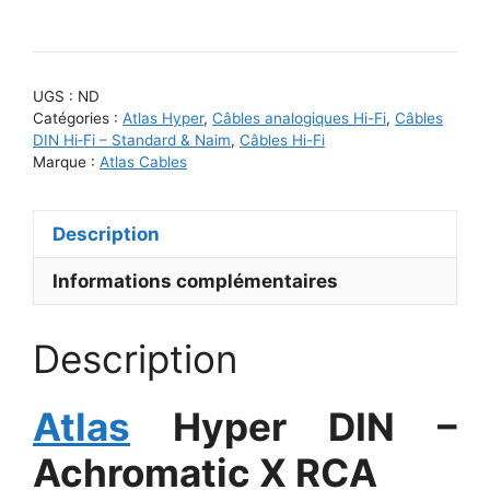
de
Atlas
Hyper
DIN
UGS :
ND
–
Catégories :
Atlas Hyper
,
Câbles analogiques Hi-Fi
,
Câbles
Achromatic
DIN Hi‑Fi – Standard & Naim
,
Câbles Hi-Fi
Marque :
Atlas Cables
X
RCA
Description
Informations complémentaires
Description
Atlas
Hyper DIN –
Achromatic X RCA