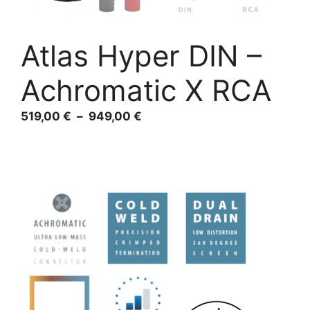
Atlas Hyper DIN –
Achromatic X RCA
Plage
519,00
€
–
949,00
€
de
prix :
519,00 €
à
949,00 €