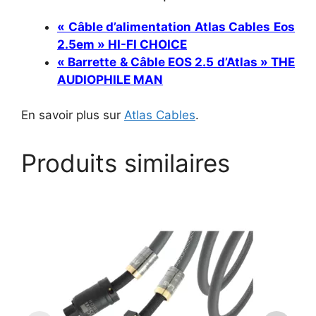
« Câble d’alimentation Atlas Cables Eos
2.5em » HI-FI CHOICE
« Barrette & Câble EOS 2.5 d’Atlas » THE
AUDIOPHILE MAN
En savoir plus sur
Atlas Cables
.
Produits similaires
Ce
C
produit
pr
a
a
plusieurs
pl
variations.
va
Les
L
options
op