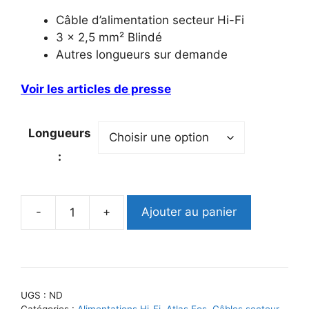
Câble d’alimentation secteur Hi-Fi
3 x 2,5 mm² Blindé
Autres longueurs sur demande
Voir les articles de presse
Longueurs
:
-
+
Ajouter au panier
quantité
de
Atlas
Eos
2.5em
UGS :
ND
Catégories :
Alimentations Hi-Fi
,
Atlas Eos
,
Câbles secteur