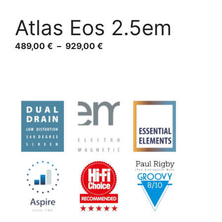
Atlas Eos 2.5em
Plage
489,00
€
–
929,00
€
de
prix :
489,00 €
à
929,00 €