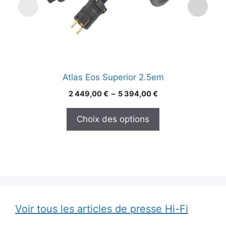
peuvent
p
être
êt
choisies
ch
sur
su
la
la
page
p
Atlas Eos Superior 2.5em
du
d
produit
pr
Plage
2 449,00
€
–
5 394,00
€
de
prix :
Choix des options
2
449,00 €
à
5
394,00 €
Voir tous les articles de presse Hi-Fi