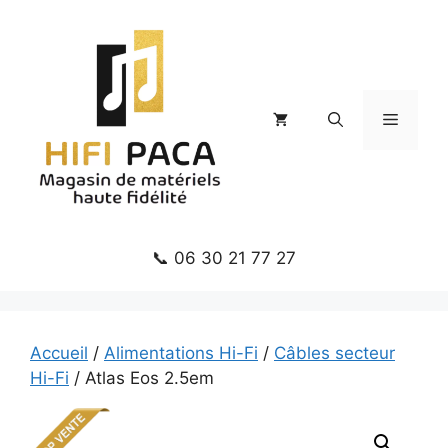
Aller
au
contenu
Menu
📞 06 30 21 77 27
Accueil
/
Alimentations Hi-Fi
/
Câbles secteur
Hi-Fi
/ Atlas Eos 2.5em