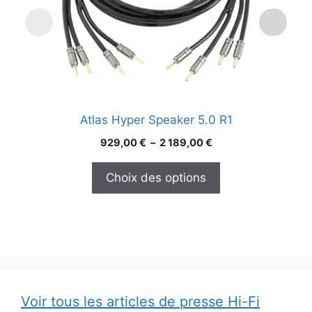
options
op
peuvent
p
être
êt
choisies
ch
sur
su
la
la
page
p
Atlas Hyper Speaker 5.0 R1
du
d
produit
pr
Plage
929,00
€
–
2 189,00
€
de
prix :
Choix des options
929,00 €
à
2
189,00 €
Voir tous les articles de presse Hi-Fi