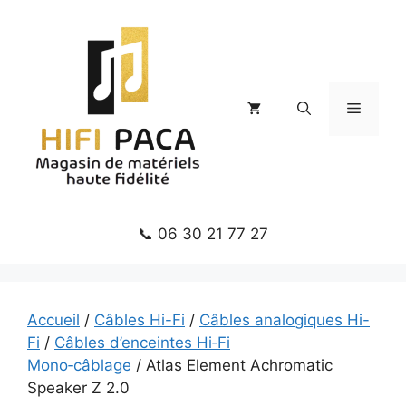
Aller
au
contenu
Menu
📞 06 30 21 77 27
Accueil
/
Câbles Hi-Fi
/
Câbles analogiques Hi-
Fi
/
Câbles d’enceintes Hi‑Fi
Mono‑câblage
/ Atlas Element Achromatic
Speaker Z 2.0