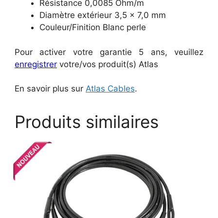
Résistance 0,0085 Ohm/m
Diamètre extérieur 3,5 × 7,0 mm
Couleur/Finition Blanc perle
Pour activer votre garantie 5 ans, veuillez
enregistrer
votre/vos produit(s) Atlas
En savoir plus sur
Atlas Cables
.
Produits similaires
Ce
C
produit
pr
a
a
plusieurs
pl
variations.
va
Les
L