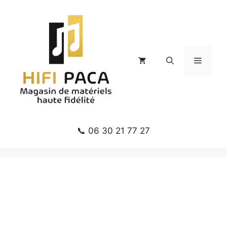
Aller
au
contenu
Menu
📞 06 30 21 77 27