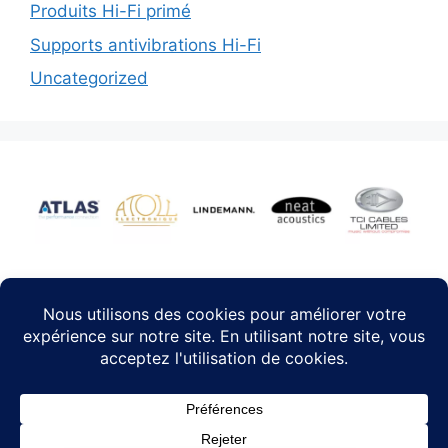
Produits Hi-Fi primé
Supports antivibrations Hi-Fi
Uncategorized
Facebook
-
Mentions légales
-
Conditions générales