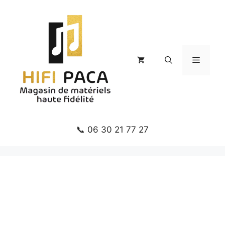
Aller
au
contenu
Menu
📞 06 30 21 77 27