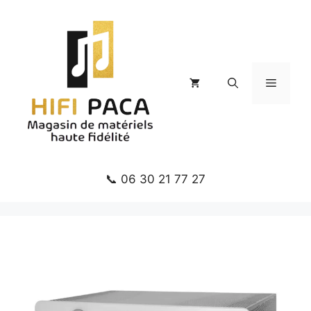
Aller
au
contenu
Menu
📞 06 30 21 77 27