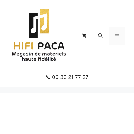
Aller
au
contenu
Menu
📞 06 30 21 77 27