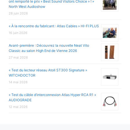
ont remporté le prix « Best Sound Visitors Choice » ! »
North West Audioshow
28 juin 2026
« À la rencontre du fabricant : Atlas Cables » HI-FI PLUS
16 juin 2026
Avant-première : Découvrez la nouvelle Neat Vito
Classic au salon High End de Vienne 2026
27 mai 2026
« Test du lecteur réseau Atoll ST300 Signature »
WITCHDOCTOR
14 mai 2026
« Test du câble d’interconnexion Atlas Hyper RCA R1 »
AUDIOGRADE
12 mai 2026