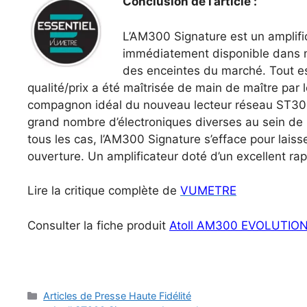
Conclusion de l’article :
L’AM300 Signature est un amplifi
immédiatement disponible dans
des
enceintes du marché. Tout est
qualité/prix a été maîtrisée de main
de maître par
compagnon idéal du nouveau lecteur réseau
ST300
grand nombre d’électroniques diverses au sein de
tous les
cas, l’AM300 Signature s’efface pour laiss
ouverture. Un amplificateur doté d’un excellent rapp
Lire la critique complète de
VUMETRE
Consulter la fiche produit
Atoll AM300 EVOLUTIO
Catégories
Articles de Presse Haute Fidélité