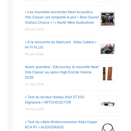
« Les nouvelles enceintes Neat Acoustics
Vito Classic ont remporté le prix « Best Sound
Visitors Choice » ! » North West Audioshow
28 juin 2026
« À la rencontre du fabricant : Atlas Cables »
HI-FI PLUS
16 juin 2026
Avant-première : Découvrez la nouvelle Neat
Vito Classic au salon High End de Vienne
2026
27 mai 2026
« Test du lecteur réseau Atoll ST300
Signature » WITCHDOCTOR
14 mai 2026
« Test du câble d’interconnexion Atlas Hyper
RCA R1 » AUDIOGRADE