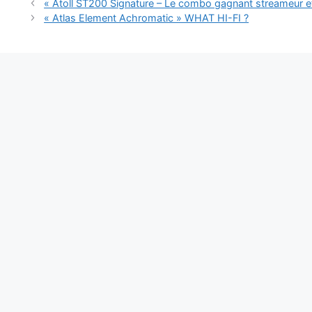
« Atoll ST200 Signature – Le combo gagnant streameur e
« Atlas Element Achromatic » WHAT HI-FI ?