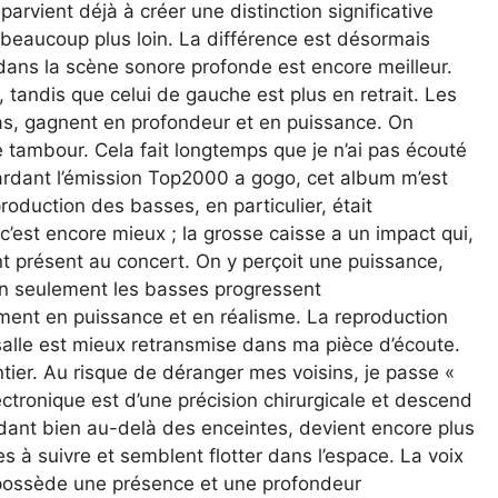
parvient déjà à créer une distinction significative
beaucoup plus loin. La différence est désormais
dans la scène sonore profonde est encore meilleur.
, tandis que celui de gauche est plus en retrait. Les
s, gagnent en profondeur et en puissance. On
 tambour. Cela fait longtemps que je n’ai pas écouté
ardant l’émission Top2000 a gogo, cet album m’est
oduction des basses, en particulier, était
’est encore mieux ; la grosse caisse a un impact qui,
ment présent au concert. On y perçoit une puissance,
Non seulement les basses progressent
ment en puissance et en réalisme. La reproduction
salle est mieux retransmise dans ma pièce d’écoute.
ntier. Au risque de déranger mes voisins, je passe «
lectronique est d’une précision chirurgicale et descend
ndant bien au-delà des enceintes, devient encore plus
s à suivre et semblent flotter dans l’espace. La voix
t possède une présence et une profondeur