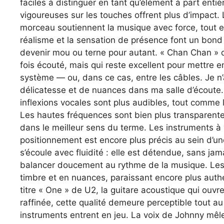
faciles à distinguer en tant qu’élément à part enti
vigoureuses sur les touches offrent plus d’impact.
morceau soutiennent la musique avec force, tout e
réalisme et la sensation de présence font un bond
devenir mou ou terne pour autant. « Chan Chan » 
fois écouté, mais qui reste excellent pour mettre e
système — ou, dans ce cas, entre les câbles. Je n’
délicatesse et de nuances dans ma salle d’écoute. 
inflexions vocales sont plus audibles, tout comme l
Les hautes fréquences sont bien plus transparentes
dans le meilleur sens du terme. Les instruments à 
positionnement est encore plus précis au sein d’u
s’écoule avec fluidité : elle est détendue, sans j
balancer doucement au rythme de la musique. Les 
timbre et en nuances, paraissant encore plus auth
titre « One » de U2, la guitare acoustique qui ouv
raffinée, cette qualité demeure perceptible tout a
instruments entrent en jeu. La voix de Johnny mê