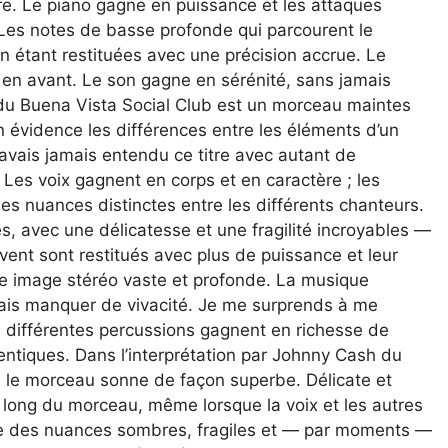
ère. Le piano gagne en puissance et les attaques
 Les notes de basse profonde qui parcourent le
n étant restituées avec une précision accrue. Le
 en avant. Le son gagne en sérénité, sans jamais
du Buena Vista Social Club est un morceau maintes
n évidence les différences entre les éléments d’un
avais jamais entendu ce titre avec autant de
Les voix gagnent en corps et en caractère ; les
es nuances distinctes entre les différents chanteurs.
, avec une délicatesse et une fragilité incroyables —
vent sont restitués avec plus de puissance et leur
ne image stéréo vaste et profonde. La musique
amais manquer de vivacité. Je me surprends à me
différentes percussions gagnent en richesse de
entiques. Dans l’interprétation par Johnny Cash du
re le morceau sonne de façon superbe. Délicate et
u long du morceau, même lorsque la voix et les autres
le des nuances sombres, fragiles et — par moments —