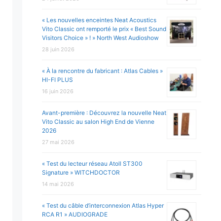
« Les nouvelles enceintes Neat Acoustics
Vito Classic ont remporté le prix « Best Sound
Visitors Choice » ! » North West Audioshow
28 juin 2026
« À la rencontre du fabricant : Atlas Cables »
HI-FI PLUS
16 juin 2026
Avant-première : Découvrez la nouvelle Neat
Vito Classic au salon High End de Vienne
2026
27 mai 2026
« Test du lecteur réseau Atoll ST300
Signature » WITCHDOCTOR
14 mai 2026
« Test du câble d’interconnexion Atlas Hyper
RCA R1 » AUDIOGRADE