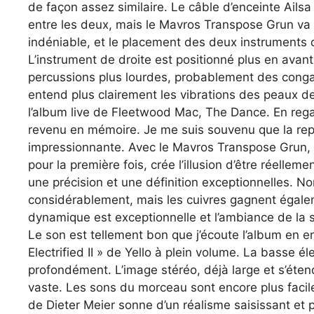
de façon assez similaire. Le câble d’enceinte Ailsa 
entre les deux, mais le Mavros Transpose Grun va 
indéniable, et le placement des deux instruments 
L’instrument de droite est positionné plus en avant
percussions plus lourdes, probablement des conga
entend plus clairement les vibrations des peaux de
l’album live de Fleetwood Mac, The Dance. En reg
revenu en mémoire. Je me suis souvenu que la repr
impressionnante. Avec le Mavros Transpose Grun, c
pour la première fois, crée l’illusion d’être réelle
une précision et une définition exceptionnelles. 
considérablement, mais les cuivres gagnent égale
dynamique est exceptionnelle et l’ambiance de la 
Le son est tellement bon que j’écoute l’album en e
Electrified II » de Yello à plein volume. La basse é
profondément. L’image stéréo, déjà large et s’éte
vaste. Les sons du morceau sont encore plus facile
de Dieter Meier sonne d’un réalisme saisissant e