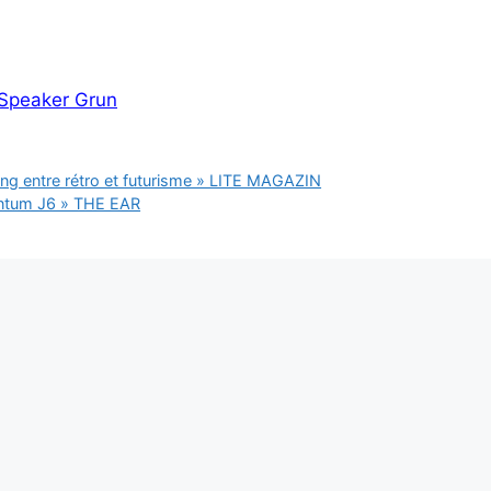
 Speaker Grun
g entre rétro et futurisme » LITE MAGAZIN
entum J6 » THE EAR