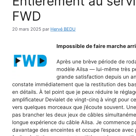
Entièrement au serv
FWD
20 mars 2025
par
Hervé BEDU
Impossible de faire marche arr
Après une brève période de rod
modèle Ailsa — lui-même très pe
grande satisfaction depuis un a
constate immédiatement que la restitution des b
en détails. À tel point que je peux réduire le rég
amplificateur Devialet de vingt-cinq à vingt pour c
vers quelques morceaux que j’écoute souvent. Une c
pas brancher les deux jeux de câbles simultanéme
longue expérience du câble Ailsa. Je commence par
davantage des enceintes et occupe l’espace avec p