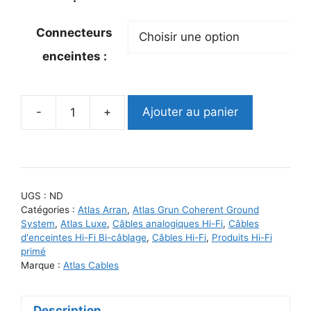
Connecteurs
enceintes :
-
+
Ajouter au panier
quantité
de
Atlas
Arran
Transpose
UGS :
ND
Bi-
Catégories :
Atlas Arran
,
Atlas Grun Coherent Ground
wire
System
,
Atlas Luxe
,
Câbles analogiques Hi-Fi
,
Câbles
d'enceintes Hi-Fi Bi-câblage
,
Câbles Hi-Fi
,
Produits Hi-Fi
Speaker
primé
Grun
Marque :
Atlas Cables
2-
4
Description