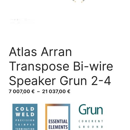
Atlas Arran
Transpose Bi-wire
Speaker Grun 2-4
Plage
7 007,00
€
–
21 037,00
€
de
prix :
7
007,00 €
à