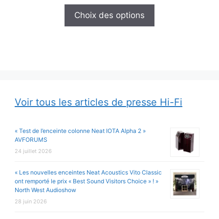
de
prix :
Choix des options
1
416,00 €
à
3
216,00 €
Voir tous les articles de presse Hi-Fi
« Test de l’enceinte colonne Neat IOTA Alpha 2 »
AVFORUMS
24 juillet 2026
« Les nouvelles enceintes Neat Acoustics Vito Classic
ont remporté le prix « Best Sound Visitors Choice » ! »
North West Audioshow
28 juin 2026